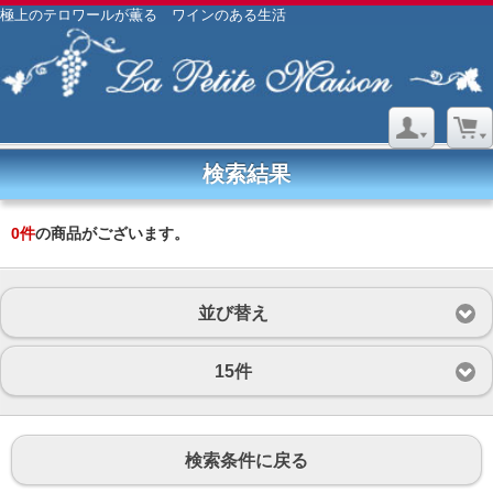
極上のテロワールが薫る ワインのある生活
検索結果
0
件
の商品がございます。
並び替え
15件
検索条件に戻る