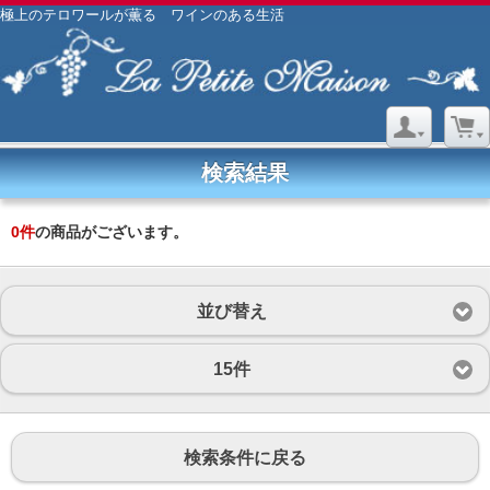
極上のテロワールが薫る ワインのある生活
検索結果
0
件
の商品がございます。
並び替え
15件
検索条件に戻る