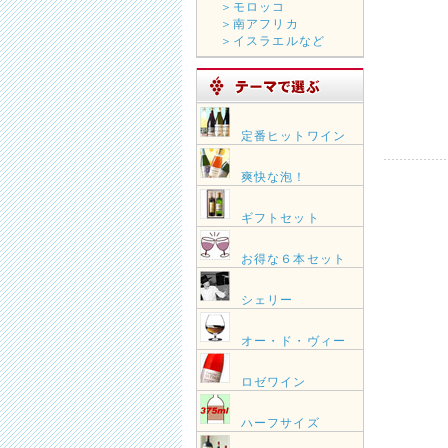
＞モロッコ
＞南アフリカ
＞イスラエルなど
定番ヒットワイン
爽快な泡！
ギフトセット
お得な６本セット
シェリー
オー・ド・ヴィー
ロゼワイン
ハーフサイズ