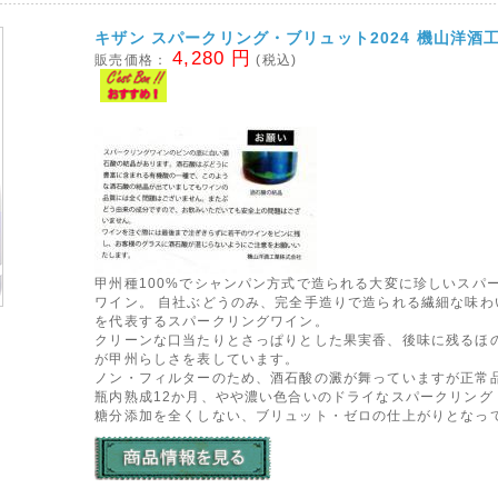
キザン スパークリング・ブリュット2024 機山洋酒
4,280 円
販売価格：
(税込)
甲州種100%でシャンパン方式で造られる大変に珍しいスパ
ワイン。 自社ぶどうのみ、完全手造りで造られる繊細な味わ
を代表するスパークリングワイン。
クリーンな口当たりとさっぱりとした果実香、後味に残るほ
が甲州らしさを表しています。
ノン・フィルターのため、酒石酸の澱が舞っていますが正常
瓶内熟成12か月、やや濃い色合いのドライなスパークリング
糖分添加を全くしない、ブリュット・ゼロの仕上がりとなっ