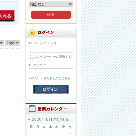
メールアドレス
コンピューターに記憶する
パスワード
パスワードを忘れた方はこちら
2026年8月の定休日
日
月
火
水
木
金
土
1