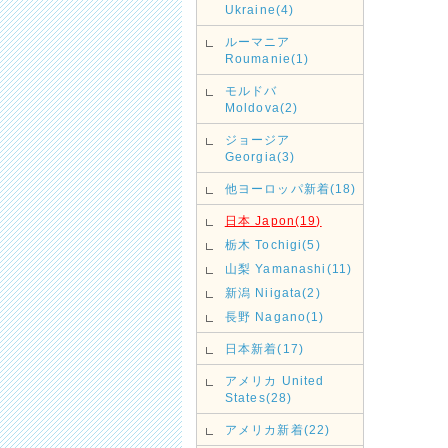
Ukraine(4)
ルーマニア
Roumanie(1)
モルドバ
Moldova(2)
ジョージア
Georgia(3)
他ヨーロッパ新着(18)
日本 Japon(19)
栃木 Tochigi(5)
山梨 Yamanashi(11)
新潟 Niigata(2)
長野 Nagano(1)
日本新着(17)
アメリカ United
States(28)
アメリカ新着(22)