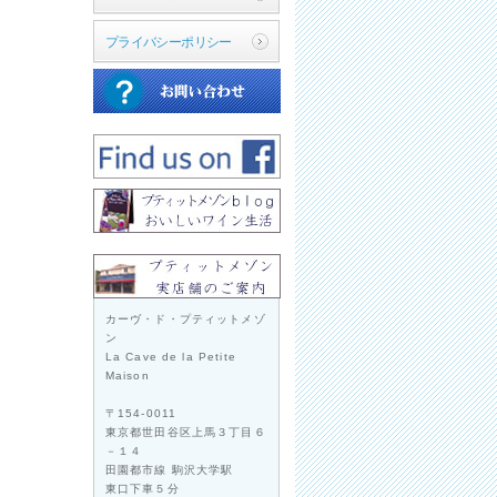
プライバシーポリシー
カーヴ・ド・プティットメゾ
ン
La Cave de la Petite
Maison
〒154-0011
東京都世田谷区上馬３丁目６
－１４
田園都市線 駒沢大学駅
東口下車５分