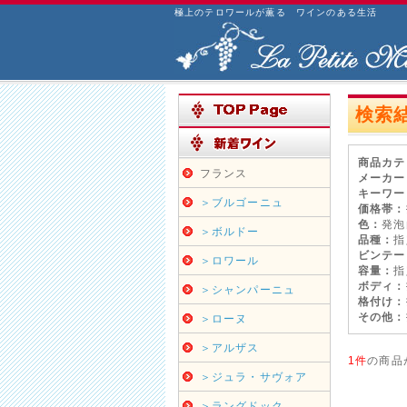
極上のテロワールが薫る ワインのある生活
検索
商品カテ
フランス
メーカー
キーワー
＞ブルゴーニュ
価格帯：
色：
発泡
＞ボルドー
品種：
指
ビンテー
＞ロワール
容量：
指
ボディ：
＞シャンパーニュ
格付け：
その他：
＞ローヌ
＞アルザス
1件
の商品
＞ジュラ・サヴォア
＞ラングドック