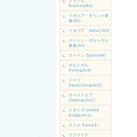
フランス
France(484)
イタリア・ギリシャ新
着(85)
イタリア Italia(105)
スペイン・ポルトガル
新着(34)
スペイン Spain(49)
ポルトガル
Portugal(4)
ドイツ
Deutscheland(5)
オーストリア
Österreich(2)
イギリス United
Kingdom(1)
スイス Suiss(1)
ウクライナ