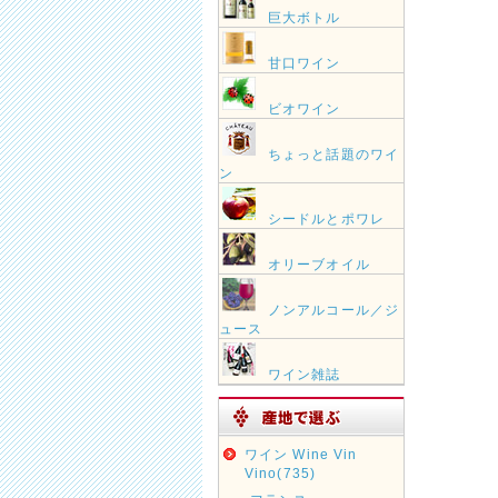
巨大ボトル
甘口ワイン
ビオワイン
ちょっと話題のワイ
ン
シードルとポワレ
オリーブオイル
ノンアルコール／ジ
ュース
ワイン雑誌
ワイン Wine Vin
Vino(735)