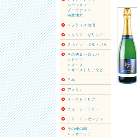
ルーション
プロヴァンス
南西地方
＞フランス地酒
イタリア・ギリシア
スペイン・ポルトガル
その他ヨーロッパ
＞ドイツ
＞スイス
＞オーストリアなど
日本
アメリカ
オーストラリア
ニュージーランド
チリ・アルゼンチン
その他の国
＞ジョージア