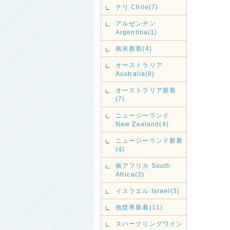
チリ Chile(7)
アルゼンチン
Argentina(1)
南米新着(4)
オーストラリア
Australia(8)
オーストラリア新着
(7)
ニュージーランド
New Zealand(4)
ニュージーランド新着
(4)
南アフリカ South
Africa(2)
イスラエル Israel(3)
他世界新着(11)
スパークリングワイン