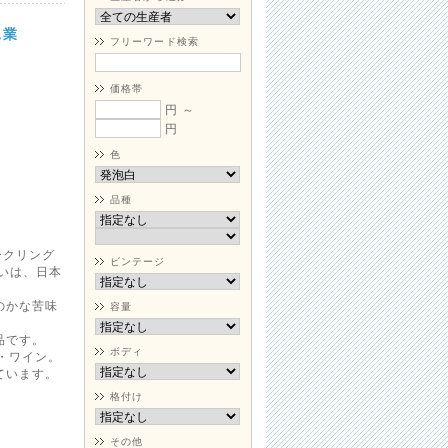
工業
フリーワード検索
価格帯
円 ～
円
色
品種
ークリング
ビンテージ
いは、日本
のかな苦味
容量
品です。
ボディ
・ワイン。
ています。
格付け
その他