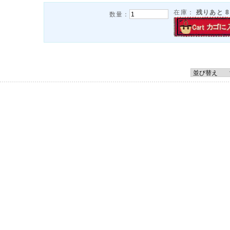
在庫：
残りあと
8
数量：