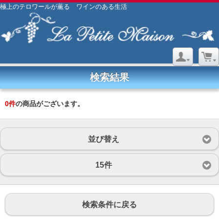
極上のテロワールが薫る ワインのある生活
検索結果
0
件
の商品がございます。
並び替え
15件
検索条件に戻る