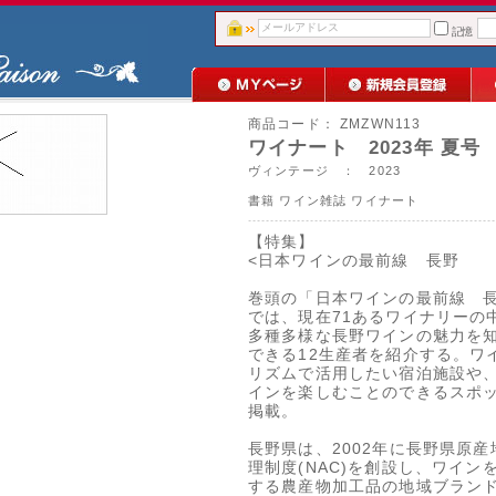
記憶
商品コード：
ZMZWN113
ワイナート 2023年 夏号 N
ヴィンテージ ： 2023
書籍
ワイン雑誌
ワイナート
【特集】
<日本ワインの最前線 長野
巻頭の「日本ワインの最前線 
では、現在71あるワイナリーの
多種多様な長野ワインの魅力を
できる12生産者を紹介する。ワ
リズムで活用したい宿泊施設や
インを楽しむことのできるスポ
掲載。
長野県は、2002年に長野県原産
理制度(NAC)を創設し、ワイン
する農産物加工品の地域ブラン