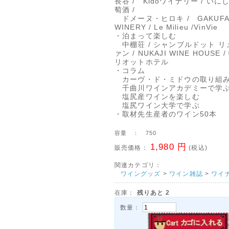
長谷 / Kidoワイナリー / い
萄酒 /
ドメーヌ・ヒロキ / GAKUFA
WINERY / Le Milieu /VinVie
・泊まって楽しむ
中棚荘 / シャンブルドット リ
ァン / NUKAJI WINE HOUSE
リオットホテル
・コラム
カーヴ・ド・ミドウの取り組
千曲川ワインアカデミーで学
塩尻産ワインを楽しむ
塩尻ワイン大学で学ぶ
・取材先生産者のワイン50本
容量 ： 750
1,980 円
販売価格：
(税込)
関連カテゴリ：
ワイングッズ
>
ワイン雑誌
>
ワイ
在庫：
残りあと
2
数量：