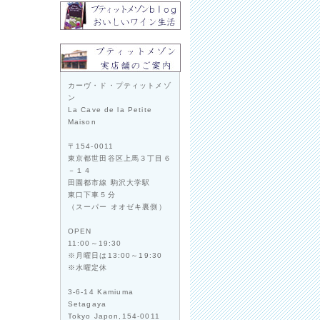
カーヴ・ド・プティットメゾ
ン
La Cave de la Petite
Maison
〒154-0011
東京都世田谷区上馬３丁目６
－１４
田園都市線 駒沢大学駅
東口下車５分
（スーパー オオゼキ裏側）
OPEN
11:00～19:30
※月曜日は13:00～19:30
※水曜定休
3-6-14 Kamiuma
Setagaya
Tokyo Japon,154-0011