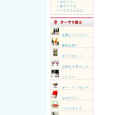
＞モロッコ
＞南アフリカ
＞イスラエルなど
定番ヒットワイン
爽快な泡！
ギフトセット
お得な６本セット
シェリー
オー・ド・ヴィー
ロゼワイン
ハーフサイズ