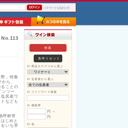
パスワードを忘れた方
o.113
商品カテゴリから選ぶ
長野」特集
生産者から選ぶ
中から、
知ることの
インツー
フリーワード検索
、塩尻産ワ
ットなども
価格帯
円 ～
地呼称管
円
をはじめと
色
ドをいち早