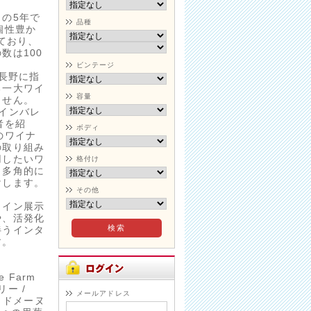
の5年で
品種
個性豊か
しており、
数は100
ビンテージ
I長野に指
る一大ワイ
容量
ません。
インバレ
者を紹
ボディ
のワイナ
の取り組み
用したいワ
格付け
、多角的に
けします。
その他
ワイン展示
や、活発化
伴うインタ
す。
 Farm
リー /
メールアドレス
 ドメーヌ