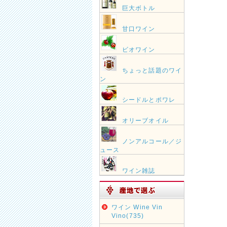
巨大ボトル
甘口ワイン
ビオワイン
ちょっと話題のワイ
ン
シードルとポワレ
オリーブオイル
ノンアルコール／ジ
ュース
ワイン雑誌
ワイン Wine Vin
Vino(735)