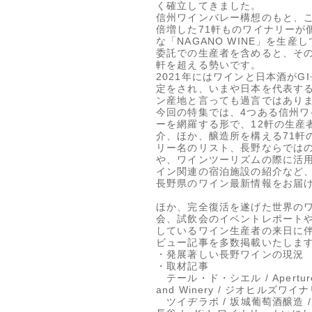
く確立してきました。
信州ワインバレー構想のもと、こ
倍増した71軒ものワイナリーが
な「NAGANO WINE」を生産
委託での生産者を含めると、その
軒を超える勢いです。
2021年にはワインと日本酒がG
定をされ、いまや日本を代表す
ン産地と言っても過言ではあり
今回の特集では、4つある信州ワ
ーを網羅する形で、12軒の生産
介、ほか、醸造所を構える71軒
リー名のリスト、長野ならでは
や、ワインツーリズムの際に活
イン関連の宿泊施設の紹介など
長野県のワイン最新情報をお届
ほか、完全復活を遂げた世界の
会、試飲会のイベントレポート
しているワイン生産者の来日に
ビュー記事を多数掲載いたしま
・発展著しい長野ワインの現況
・取材記事
テール・ド・シエル / Aperture
and Winery / ジオヒルズワイナ
ツイヂラボ / 坂城葡萄酒醸造 /