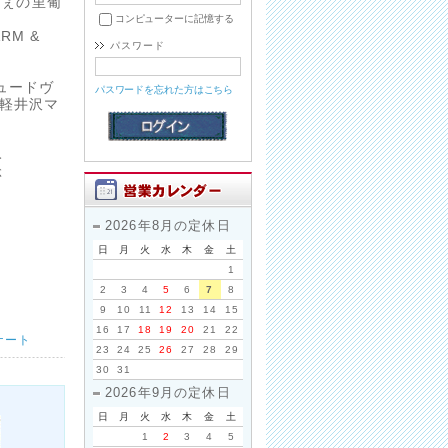
にしぇの里葡
コンピューターに記憶する
RM &
パスワード
ュードヴ
パスワードを忘れた方はこちら
 / 軽井沢マ
み
ぶ
2026年8月の定休日
日
月
火
水
木
金
土
1
2
3
4
5
6
7
8
9
10
11
12
13
14
15
16
17
18
19
20
21
22
ナート
23
24
25
26
27
28
29
30
31
2026年9月の定休日
日
月
火
水
木
金
土
1
2
3
4
5